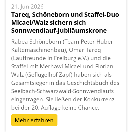
und jeder seinen Platz. Besonders schön ist
21. Jun 2026
es zu sehen, wie sich der Lauf über die Jahre
Tareq, Schöneborn und Staffel-Duo
entwickelt hat: Viele Teilnehmende, die einst
Micael/Walz sichern sich
beim Kinderlauf ihre ersten Schritte gemacht
Sonnwendlauf-Jubiläumskrone
haben, gehen heute beim Hauptlauf an den
Rabea Schöneborn (Team Peter Huber
Start. Das zeigt eindrucksvoll, welche
Kältemaschinenbau), Omar Tareq
Begeisterung und Verbundenheit dieses
(Lauffreunde in Freiburg e.V.) und die
Event schafft.
Staffel mit Merhawi Micael und Florian
Mit dem beliebten 3-km-Lauf unter dem
Walz (Geflügelhof Zapf) haben sich als
Motto „LaufLos – der Sonnwendlauf-Charity
Gesamtsieger in das Geschichtsbuch des
Run“ möchte das Orga-Team erneut alle
Seelbach-Schwarzwald-Sonnwendlaufs
ermutigen, Teil dieses besonderen Tages zu
eingetragen. Sie ließen der Konkurrenz
werden, ganz unabhängig von Erfahrung
bei der 20. Auflage keine Chance.
oder Leistungsniveau. Denn der
Mehr erfahren
Sonnwendlauf lebt von der Freude an
Bewegung, Begegnung und Gemeinschaft.