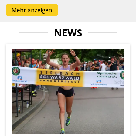
Seit meinem ersten Sonnwendlauf als
Mehr anzeigen
Teilnehmer gemeinsam mit meiner Frau
Sarah begeistert mich die einzigartige
NEWS
Atmosphäre dieser Veranstaltung: die
sportliche Motivation, die besondere
Stimmung entlang der Strecke und vor allem
das herzliche Miteinander, das den
Sonnwendlauf Jahr für Jahr auszeichnet.
Genau das macht ihn zu weit mehr als einem
klassischen Laufevent.
Auch in diesem Jahr steht nicht die Bestzeit
im Mittelpunkt, sondern das gemeinsame
Erlebnis. Ob ambitionierte Läuferinnen und
Läufer, Freizeitjogger, Kinder oder
Laufneulinge: beim Sonnwendlauf findet jede