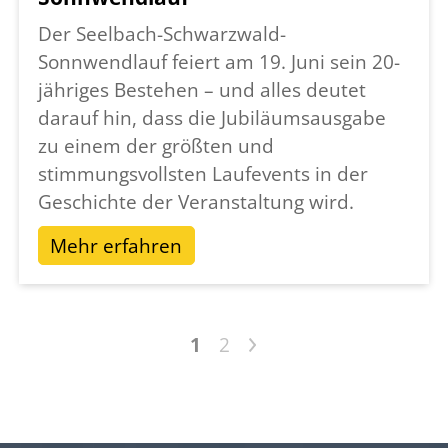
Engagement machen Sie dieses Jubiläum erst
Der Seelbach-Schwarzwald-
möglich.
Sonnwendlauf feiert am 19. Juni sein 20-
Ich freue mich auf einen stimmungsvollen
jähriges Bestehen – und alles deutet
und erfolgreichen 20. Seelbach
darauf hin, dass die Jubiläumsausgabe
Schwarzwald Sonnwendlauf!
zu einem der größten und
stimmungsvollsten Laufevents in der
Ihr
Geschichte der Veranstaltung wird.
Michael Moser
Bürgermeister
Mehr erfahren
>
1
2