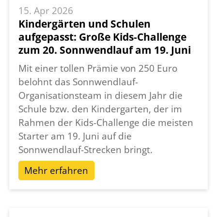
und jeder seinen Platz. Besonders schön ist
15. Apr 2026
es zu sehen, wie sich der Lauf über die Jahre
Kindergärten und Schulen
entwickelt hat: Viele Teilnehmende, die einst
aufgepasst: Große Kids-Challenge
beim Kinderlauf ihre ersten Schritte gemacht
zum 20. Sonnwendlauf am 19. Juni
haben, gehen heute beim Hauptlauf an den
Mit einer tollen Prämie von 250 Euro
Start. Das zeigt eindrucksvoll, welche
belohnt das Sonnwendlauf-
Begeisterung und Verbundenheit dieses
Organisationsteam in diesem Jahr die
Event schafft.
Schule bzw. den Kindergarten, der im
Mit dem beliebten 3-km-Lauf unter dem
Rahmen der Kids-Challenge die meisten
Motto „LaufLos – der Sonnwendlauf-Charity
Starter am 19. Juni auf die
Run“ möchte das Orga-Team erneut alle
Sonnwendlauf-Strecken bringt.
ermutigen, Teil dieses besonderen Tages zu
Mehr erfahren
werden, ganz unabhängig von Erfahrung
oder Leistungsniveau. Denn der
Sonnwendlauf lebt von der Freude an
Bewegung, Begegnung und Gemeinschaft.