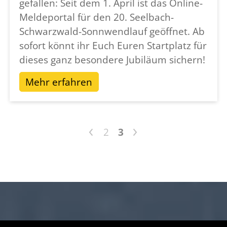
gefallen: Seit dem 1. April ist das Online-
Engagement machen Sie dieses Jubiläum erst
Meldeportal für den 20. Seelbach-
möglich.
Schwarzwald-Sonnwendlauf geöffnet. Ab
Ich freue mich auf einen stimmungsvollen
sofort könnt ihr Euch Euren Startplatz für
und erfolgreichen 20. Seelbach
dieses ganz besondere Jubiläum sichern!
Schwarzwald Sonnwendlauf!
Mehr erfahren
Ihr
Michael Moser
Bürgermeister
<
>
2
3