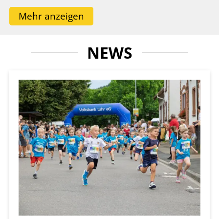
Seit meinem ersten Sonnwendlauf als
Mehr anzeigen
Teilnehmer gemeinsam mit meiner Frau
Sarah begeistert mich die einzigartige
NEWS
Atmosphäre dieser Veranstaltung: die
sportliche Motivation, die besondere
Stimmung entlang der Strecke und vor allem
das herzliche Miteinander, das den
Sonnwendlauf Jahr für Jahr auszeichnet.
Genau das macht ihn zu weit mehr als einem
klassischen Laufevent.
Auch in diesem Jahr steht nicht die Bestzeit
im Mittelpunkt, sondern das gemeinsame
Erlebnis. Ob ambitionierte Läuferinnen und
Läufer, Freizeitjogger, Kinder oder
Laufneulinge: beim Sonnwendlauf findet jede